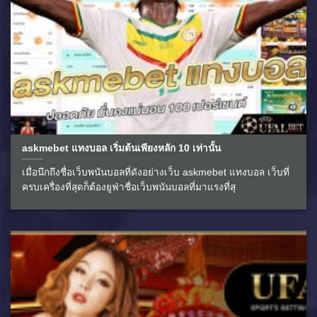
askmebet แทงบอล เริ่มต้นเพียงหลัก 10 เท่านั้น
เมื่อนึกถึงชื่อเว็บพนันบอลที่ดังอย่างเว็บ askmebet แทงบอล เว็บที่
ครบเครื่องที่สุดก็ต้องยูฟ่าชื่อเว็บพนันบอลที่มาแรงที่สุ