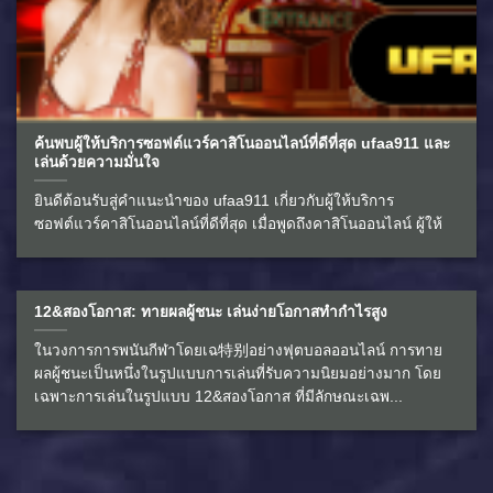
ค้นพบผู้ให้บริการซอฟต์แวร์คาสิโนออนไลน์ที่ดีที่สุด ufaa911 และ
เล่นด้วยความมั่นใจ
ยินดีต้อนรับสู่คำแนะนำของ ufaa911 เกี่ยวกับผู้ให้บริการ
ซอฟต์แวร์คาสิโนออนไลน์ที่ดีที่สุด เมื่อพูดถึงคาสิโนออนไลน์ ผู้ให้
12&สองโอกาส: ทายผลผู้ชนะ เล่นง่ายโอกาสทำกำไรสูง
ในวงการการพนันกีฬาโดยเฉ特别อย่างฟุตบอลออนไลน์ การทาย
ผลผู้ชนะเป็นหนึ่งในรูปแบบการเล่นที่รับความนิยมอย่างมาก โดย
เฉพาะการเล่นในรูปแบบ 12&สองโอกาส ที่มีลักษณะเฉพ...