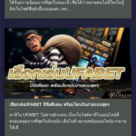
ได้รับความนิยมมากที่สุดในขณะนี้ เชื่อได้ว่าหลายคนไม่มีใครไม่รู้
จักเว็บไซต์ชื่อดังนี้แน่นอนค่ะ เพร...
เลือกเล่นUFABET มีข้อดีเยอะ พร้อมโยกเงินง่ายแบบสุดๆ
คาสิโน UFABET ไม่ผ่านตัวแทน เป็นเว็บไซต์คาสิโนออนไลน์ที่
ครอบคลุมมากที่สุดในปัจจุบัน เต็มไปด้วยเกมพนันออนไลน์มากมาย
ให้เลื