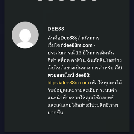
DEE88
ฉันคือ
Dee88
ผู้ดำเนินการ
เว็บไซต์
dee88m.com
-
ประสบการณ์ 13 ปีในการเดิมพัน
กีฬา สล็อต คาสิโน ฉันตัดสินใจสร้าง
เว็บไซต์อย่างเป็นทางการสำหรับ
เว็บ
หวยออนไลน์ dee88
:
https://dee88m.com
เพื่อให้ทุกคนได้
รับข้อมูลและรายละเอียด ระบบคำ
แนะนำที่จะช่วยให้คุณใช้กลยุทธ์
และเล่นเกมได้อย่างมีประสิทธิภาพ
มากขึ้น