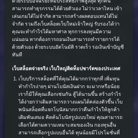
ด้วยระบบอัจฉริยะที่มีประสิทธิภาพสูงสุด ทุกคน
สามารถทำธุรกรรมได้ด้วยตัวเอง ไม่ว่าเวลาไหน เข้า
เล่นเกมได้ไม่จำกัด สามารถสร้างผลตอบแทนได้ไม่
จำกัด รวมถึงเว็บสล็อตเว็บใหม่เจ้าใหญ่ รับรองได้ว่า
คุณจะทำกำไรได้มหาศาล ทุกการลงทุนมีความ
แน่นอน หากต้องการถอนเงินสามารถทำรายการได้
ด้วยตัวเอง ด้วยระบบอัตโนมัติ รวดเร็ว รอเงินเข้าบัญชี
ทันที
เว็บสล็อตจ่ายจริง เว็บใหญ่ติดท็อปชาร์ตของประเทศ
เว็บบริการสล็อตที่ให้คุณได้มากกว่าทุกที่ เพิ่มทุน
ทำกำไรง่ายๆ ผ่านโบนัสเงินฝาก จะมากหรือน้อย
เราก็มีให้คุณเลือกเช่นกัน สู้ได้นานขึ้น สร้างกำไร
ได้ง่ายกว่าเดิมสามารถวางแผนได้คล่องตัวขึ้น เว็บ
พนันสล็อตที่แจกโบนัสมากกว่าคืนกำไรให้ลูกค้า
เดิมพันเสมอ คิดค้นโบนัสรูปแบบใหม่ คุณสามารถ
เลือกได้ตามความเหมาะสมของเงิน กองทุนอื่น
สามารถเลือกรูปแบบอื่นได้ ทุนน้อยมีโปรโมชั่นที่