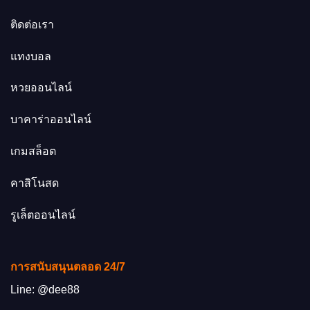
ติดต่อเรา
แทงบอล
หวยออนไลน์
บาคาร่าออนไลน์
เกมสล็อต
คาสิโนสด
รูเล็ตออนไลน์
การสนับสนุนตลอด 24/7
Line: @dee88