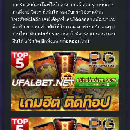
และรับเงินก้อนโตที่ใช้ได้จริง เกมสล็อตมีรูปแบบการ
เล่นที่ง่าย ใครๆ ก็เล่นได้ รองรับการใช้งานผ่าน
โทรศัพท์มือถือ เล่นได้ทุกที่ เล่นได้ตลอดวันพัฒนาเกม
เดิมพัน จากทุกค่ายดังให้โดดเด่น มาพร้อมกับ เกมรูป
แบบใหม่ ทันสมัย รับรองเล่นแล้วพังจริง แน่นอน ถอน
เงินได้ไม่จำกัด อีกทั้งเกมสล็อตออนไลน์