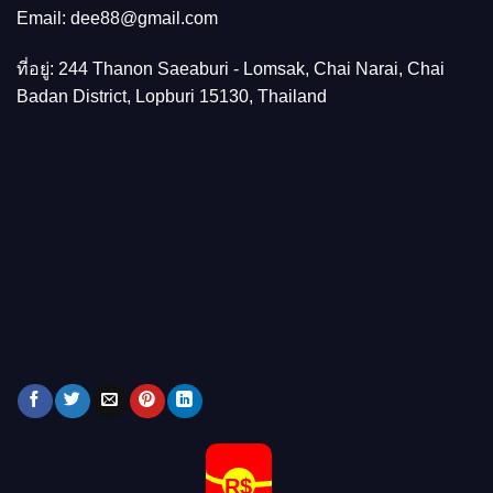
Email:
dee88@gmail.com
ที่อยู่: 244 Thanon Saeaburi - Lomsak, Chai Narai, Chai
Badan District, Lopburi 15130, Thailand