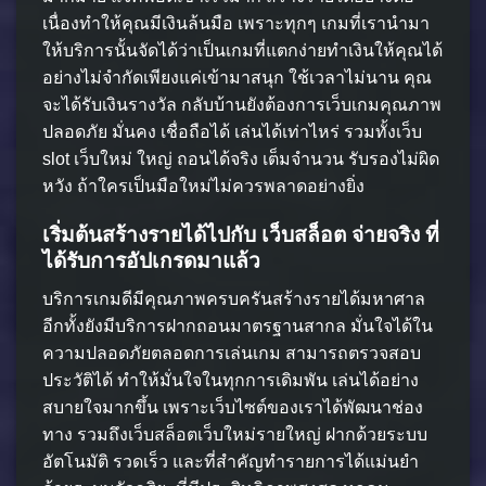
เนื่องทำให้คุณมีเงินล้นมือ เพราะทุกๆ เกมที่เรานำมา
ให้บริการนั้นจัดได้ว่าเป็นเกมที่แตกง่ายทำเงินให้คุณได้
อย่างไม่จำกัดเพียงแค่เข้ามาสนุก ใช้เวลาไม่นาน คุณ
จะได้รับเงินรางวัล กลับบ้านยังต้องการเว็บเกมคุณภาพ
ปลอดภัย มั่นคง เชื่อถือได้ เล่นได้เท่าไหร่ รวมทั้งเว็บ
slot เว็บใหม่ ใหญ่ ถอนได้จริง เต็มจำนวน รับรองไม่ผิด
หวัง ถ้าใครเป็นมือใหม่ไม่ควรพลาดอย่างยิ่ง
เริ่มต้นสร้างรายได้ไปกับ เว็บสล็อต จ่ายจริง ที่
ได้รับการอัปเกรดมาแล้ว
บริการเกมดีมีคุณภาพครบครันสร้างรายได้มหาศาล
อีกทั้งยังมีบริการฝากถอนมาตรฐานสากล มั่นใจได้ใน
ความปลอดภัยตลอดการเล่นเกม สามารถตรวจสอบ
ประวัติได้ ทำให้มั่นใจในทุกการเดิมพัน เล่นได้อย่าง
สบายใจมากขึ้น เพราะเว็บไซต์ของเราได้พัฒนาช่อง
ทาง รวมถึงเว็บสล็อตเว็บใหม่รายใหญ่ ฝากด้วยระบบ
อัตโนมัติ รวดเร็ว และที่สำคัญทำรายการได้แม่นยำ