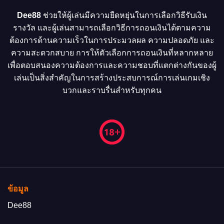
Dee88
ช่วยให้ผู้เล่นมีความยืดหยุ่นในการเลือกวิธีรับเงิน
รางวัล และผู้เล่นสามารถเลือกวิธีการถอนเงินได้ตามความ
ต้องการด้านความเร็วในการประมวลผล ความปลอดภัย และ
ความสะดวกสบาย การให้ตัวเลือกการถอนเงินที่หลากหลาย
เพื่อตอบสนองความต้องการและความชอบที่แตกต่างกันของผู้
เล่นเป็นสิ่งสำคัญในการสร้างประสบการณ์การเล่นเกมเชิง
บวกและราบรื่นสำหรับทุกคน
ข้อมูล
Dee88