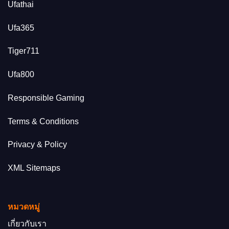
Ufathai
Ufa365
Tiger711
Ufa800
Responsible Gaming
Terms & Conditions
Privacy & Policy
XML Sitemaps
หมวดหมู่
เกี่ยวกับเรา