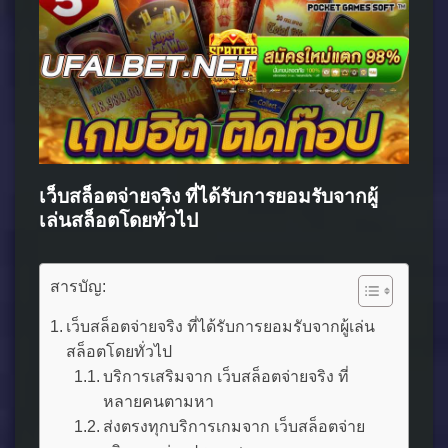
เว็บสล็อตจ่ายจริง ที่ได้รับการยอมรับจากผู้
เล่นสล็อตโดยทั่วไป
สารบัญ:
เว็บสล็อตจ่ายจริง ที่ได้รับการยอมรับจากผู้เล่น
สล็อตโดยทั่วไป
บริการเสริมจาก เว็บสล็อตจ่ายจริง ที่
หลายคนตามหา
ส่งตรงทุกบริการเกมจาก เว็บสล็อตจ่าย