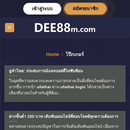
Skip
สมัครสมาชิก
เข้าสู่ระบบ
to
content
Home
/
โป๊กเกอร์
ยูฟ่าไทย: ประสบการณ์แทงบอลที่ไม่ซับซ้อน
ในยุคที่ความสะดวกและความง่ายกลายเป็นสิ่งที่คนไทยต้องการ
มากขึ้น การเข้า
ufathai
ผ่าน
ufathai login
ได้กลายเป็นทาง
เลือกที่น่าสนใจสำหรับผู้ที่ต้อง...
ฝากขั้นต่ำ 100 บาท เดิมพันออนไลน์ที่ตอบโจทย์ทุกความต้องการ
หลายคนอาจประสบปัญหาในการเริ่มต้นเดิมพันออนไลน์ เนื่องจาก