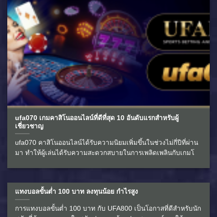
ufa070 เกมคาสิโนออนไลน์ที่ดีที่สุด 10 อันดับแรกสำหรับผู้
เชี่ยวชาญ
ufa070 คาสิโนออนไลน์ได้รับความนิยมเพิ่มขึ้นในช่วงไม่กี่ปีที่ผ่าน
มา ทำให้ผู้เล่นได้รับความสะดวกสบายในการเพลิดเพลินกับเกมโ
แทงบอลขั้นต่ำ 100 บาท ลงทุนน้อย กำไรสูง
การแทงบอลขั้นต่ำ 100 บาท กับ UFA800 เป็นโอกาสที่ดีสำหรับนัก