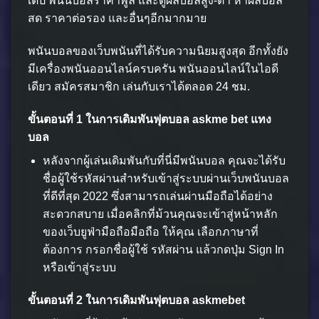
เต็ป พนันบอลราคาพูล และดูผลบอลสูง-ต่ำ หาผลบอล
สด ราคาต่อรอง และอื่นๆอีกมากมาย
พนันบอลของเว็บพนันที่ได้รับความนิยมสูงสุด อีกทั้งยัง
มีเครื่องพนันออนไลน์ครบครัน พนันออนไลน์ในไอดี
เดียว สมัครสมาชิก เล่นกับเราได้ตลอด 24 ชม.
ขั้นตอนที่ 1 ในการเดิมพันฟุตบอล askme bet แทง
บอล
หลังจากผู้เล่นเดิมพันกับที่นี่มีพนันบอล คุณจะได้รับ
ชื่อผู้ใช้รหัสผ่านสำหรับเข้าสู่ระบบผ่านเว็บพนันบอล
ที่ดีที่สุด 2022 ซึ่งสามารถเล่นผ่านมือถือได้อย่าง
สะดวกสบาย เมื่อคลิกที่ม้วนคุณจะเข้าสู่หน้าหลัก
ของเว็บยูฟ่ามือถือมือถือ ให้คุณ เลือกภาษาที่
ต้องการ กรอกชื่อผู้ใช้ รหัสผ่าน แล้วกดปุ่ม Sign In
หรือเข้าสู่ระบบ
ขั้นตอนที่ 2 ในการเดิมพันฟุตบอล askmebet