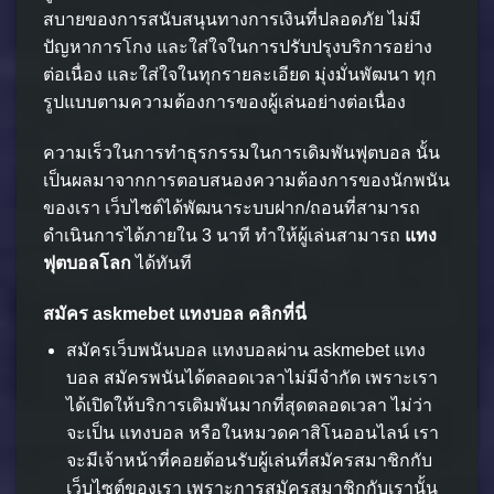
สบายของการสนับสนุนทางการเงินที่ปลอดภัย ไม่มี
ปัญหาการโกง และใส่ใจในการปรับปรุงบริการอย่าง
ต่อเนื่อง และใส่ใจในทุกรายละเอียด มุ่งมั่นพัฒนา ทุก
รูปแบบตามความต้องการของผู้เล่นอย่างต่อเนื่อง
ความเร็วในการทำธุรกรรมในการเดิมพันฟุตบอล นั้น
เป็นผลมาจากการตอบสนองความต้องการของนักพนัน
ของเรา เว็บไซต์ได้พัฒนาระบบฝาก/ถอนที่สามารถ
ดำเนินการได้ภายใน 3 นาที ทำให้ผู้เล่นสามารถ
แทง
ฟุตบอลโลก
ได้ทันที
สมัคร askmebet แทงบอล คลิกที่นี่
สมัครเว็บพนันบอล แทงบอลผ่าน askmebet แทง
บอล สมัครพนันได้ตลอดเวลาไม่มีจำกัด เพราะเรา
ได้เปิดให้บริการเดิมพันมากที่สุดตลอดเวลา ไม่ว่า
จะเป็น แทงบอล หรือในหมวดคาสิโนออนไลน์ เรา
จะมีเจ้าหน้าที่คอยต้อนรับผู้เล่นที่สมัครสมาชิกกับ
เว็บไซต์ของเรา เพราะการสมัครสมาชิกกับเรานั้น