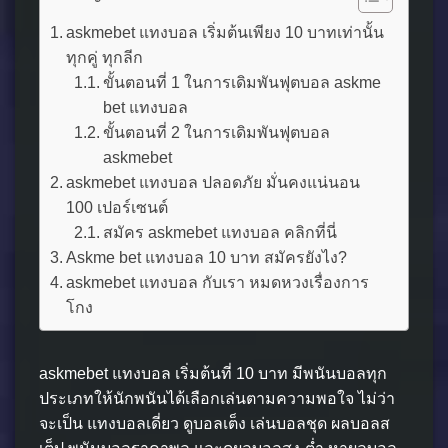
askmebet แทงบอล เริ่มต้นเพียง 10 บาทเท่านั้น
ทุกคู่ ทุกลีก
ขั้นตอนที่ 1 ในการเดิมพันฟุตบอล askme
bet แทงบอล
ขั้นตอนที่ 2 ในการเดิมพันฟุตบอล
askmebet
askmebet แทงบอล ปลอดภัย มั่นคงแน่นอน
100 เปอร์เซนต์
สมัคร askmebet แทงบอล คลิกที่นี่
Askme bet แทงบอล 10 บาท สมัครยังไง?
askmebet แทงบอล กับเรา หมดหวงเรื่องการ
โกง
askmebet แทงบอล เริ่มต้นที่ 10 บาท มีพนันบอลทุก
ประเภทให้นักพนันได้เลือกเล่นตามความพอใจ ไม่ว่า
จะเป็น แทงบอลเดี่ยว ดูบอลเต็ง เล่นบอลชุด ผลบอลส