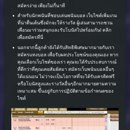
สมัครง่าย เพียงไม่กี่นาที
สำหรับนักพนันที่ชอบเล่นพนันบอล เว็บไซต์เพิ่มเกม
ที่น่าตื่นเต้นซึ่งมักจะให้รางวัล ผู้เล่นสามารถชวน
เพื่อนมาร่วมสนุกและรับโบนัสไปพร้อมกัน! คลิก
เพื่อสมัครที่นี่
นอกจากนี้ลูกค้ายังได้รับสิทธิพิเศษมากมายกับเรา
สมัครแทงบอล เพื่อรับผลประโยชน์ของคุณเอง หาก
คุณเลือกเว็บไซต์ของเรา คุณจะได้รับประสบการณ์
ที่ดีกว่าที่คุณเคยสัมผัสมา สมัครเว็บพนันบอลอื่นๆ
ได้แน่นอน ไม่ว่าจะเป็นโอกาสที่จะได้รับเครดิตฟรี
หรือโบนัสสูงและรางวัลอื่นๆอีกมากมายตามความ
เหมาะสม ขึ้นอยู่กับการปฏิบัติตามข้อกำหนดของ
ไซต์