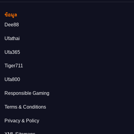
ข้อมูล
Dee88
Ufathai
Ufa365
Tiger711
Ufa800
Responsible Gaming
Terms & Conditions
Privacy & Policy