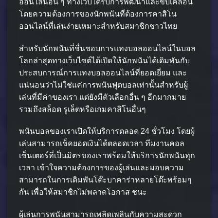
ออนไลน์อื่น ๆ ทางเว็บได้รับการพัฒนาและขับเคลื่อน
โดยความต้องการของนักพนันที่ต้องการคาสิโน
ออนไลน์ที่เล่นง่ายเหมาะสำหรับสมาชิกชาวไทย
สำหรับนักพนันที่ชื่นชอบการแทงบอลออนไลน์ในบอล
โลกล่าสุดทางเว็บไซต์ได้เปิดให้นักพนันได้เดิมพันกับ
ประสบการณ์การแทงบอลออนไลน์ที่ยอดเยี่ยม และ
แน่นอนว่าไม่ใช่แค่การพนันฟุตบอลเท่านั้นสำหรับผู้
เล่นที่มีค่าของเรา แต่ยังมีตัวเลือกอื่น ๆ อีกมากมาย
รวมถึงสล็อต รูเล็ตหรือเกมคาสิโนอื่นๆ
พนันบอลของเราเปิดให้บริการตลอด 24 ชั่วโมง โดยผู้
เล่นสามารถเช็คยอดเงินได้ตลอดเวลา ทีมงานคอล
เซ็นเตอร์ที่เป็นมิตรของเราพร้อมให้บริการนักพนันทุก
เวลา เข้าใจความต้องการของผู้เล่นและมอบความ
สามารถในการเดิมพันโต๊ะบาคาร่าหลายโต๊ะพร้อมๆ
กัน เพื่อให้สมาชิกไม่พลาดโอกาส ชนะ
ผู้เล่นการพนันสามารถเพลิดเพลินกับความสะดวก